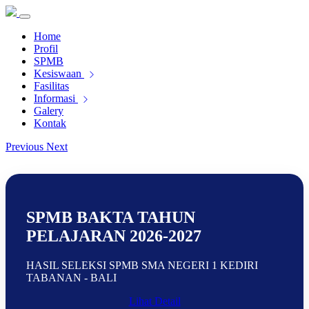
Home
Profil
SPMB
Kesiswaan
Fasilitas
Informasi
Galery
Kontak
Previous
Next
SPMB BAKTA TAHUN
PELAJARAN 2026-2027
HASIL SELEKSI SPMB SMA NEGERI 1 KEDIRI
TABANAN - BALI
Lihat Detail